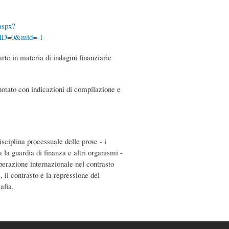
aspx?
lID=0&mid=-1
arte in materia di indagini finanziarie
notato con indicazioni di compilazione e
disciplina processuale delle prove - i
a la guardia di finanza e altri organismi -
perazione internazionale nel contrasto
, il contrasto e la repressione del
afia.