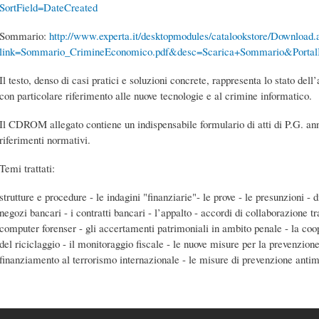
SortField=DateCreated
Sommario:
http://www.experta.it/desktopmodules/catalookstore/Download.
link=Sommario_CrimineEconomico.pdf&desc=Scarica+Sommario&Porta
Il testo, denso di casi pratici e soluzioni concrete, rappresenta lo stato dell’
con particolare riferimento alle nuove tecnologie e al crimine informatico.
Il CDROM allegato contiene un indispensabile formulario di atti di P.G. an
riferimenti normativi.
Temi trattati:
strutture e procedure - le indagini "finanziarie"- le prove - le presunzioni - 
negozi bancari - i contratti bancari - l’appalto - accordi di collaborazione tr
computer forenser - gli accertamenti patrimoniali in ambito penale - la coo
del riciclaggio - il monitoraggio fiscale - le nuove misure per la prevenzione
finanziamento al terrorismo internazionale - le misure di prevenzione antim