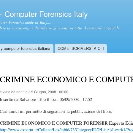
Salta al
contenuto
- Computer Forensics Italy
principale
ter Forensics made in Italy....
ere la conoscenza e distribuire gli eventi su tutto il territorio nazionale
y computer forensics italiana
COME ISCRIVERSI A CFI
CRIMINE ECONOMICO E COMPUT
Inviato da
nannib
il 9 Giugno, 2008 - 00:00
Inserito da Salvatore Lillo il Lun, 06/09/2008 - 17:52
Cari amici mi permetto di segnalarvi la pubblicazione del libro:
CRIMINE ECONOMICO E COMPUTER FORENSER Experta Edizi
http://www.experta.it/Collane/Lex/tabid/73/CategoryID/2/List/1/Level/1/Pr