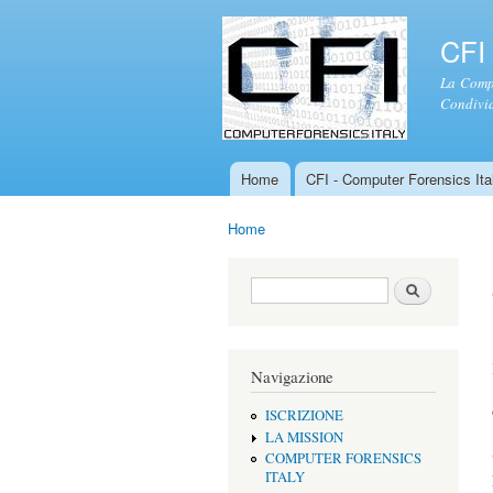
CFI 
La Compu
Condivid
Home
CFI - Computer Forensics Ital
Menu principale
Home
Tu sei qui
Form di ricerca
Cerca
Navigazione
ISCRIZIONE
LA MISSION
COMPUTER FORENSICS
ITALY