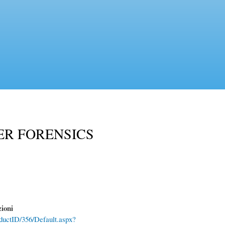
ER FORENSICS
oni
oductID/356/Default.aspx?