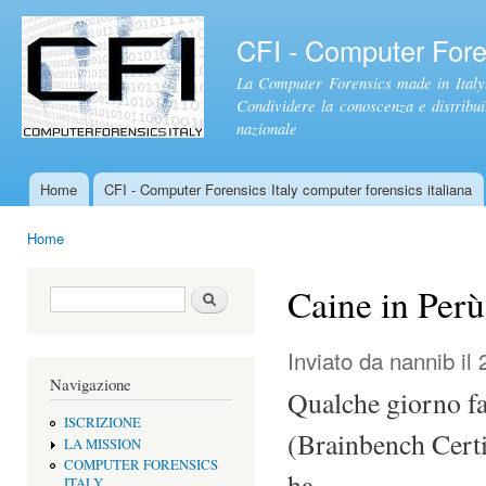
Sal
con
CFI - Computer Foren
pri
La Computer Forensics made in Italy.
Condividere la conoscenza e distribuire
nazionale
Home
CFI - Computer Forensics Italy computer forensics italiana
Menu principale
Home
Tu sei qui
Caine in Perù
Form di ricerca
Cerca
Inviato da
nannib
il 
Navigazione
Qualche giorno f
ISCRIZIONE
(Brainbench Cert
LA MISSION
COMPUTER FORENSICS
ha
ITALY