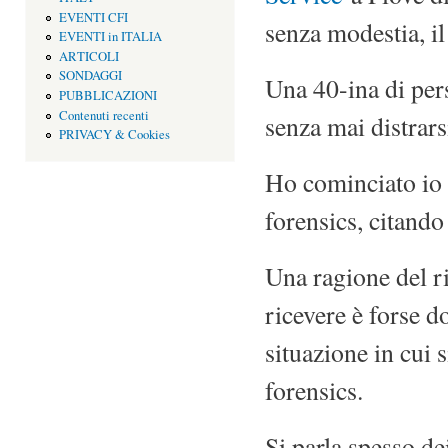
EVENTI CFI
senza modestia, il
EVENTI in ITALIA
ARTICOLI
SONDAGGI
Una 40-ina di pers
PUBBLICAZIONI
Contenuti recenti
senza mai distrarsi
PRIVACY & Cookies
Ho cominciato io 
forensics, citando
Una ragione del r
ricevere è forse d
situazione in cui 
forensics.
Si parla spesso de