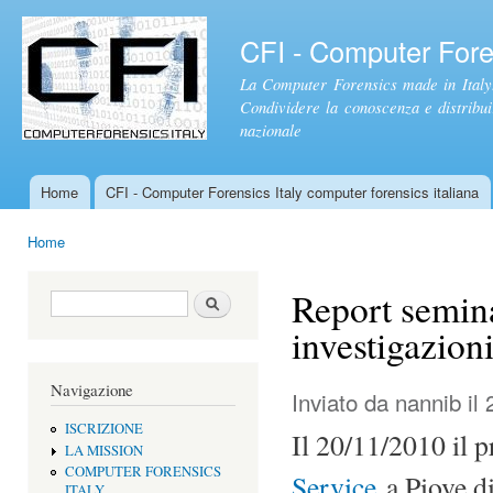
Sal
con
CFI - Computer Foren
pri
La Computer Forensics made in Italy.
Condividere la conoscenza e distribuire
nazionale
Home
CFI - Computer Forensics Italy computer forensics italiana
Menu principale
Home
Tu sei qui
Report semina
Form di ricerca
Cerca
investigazion
Navigazione
Inviato da
nannib
il 
ISCRIZIONE
Il 20/11/2010 il 
LA MISSION
COMPUTER FORENSICS
Service
a Piove di
ITALY