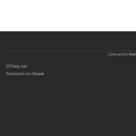
Links amici:
Nan
CFItaly.net
Realizzato con
Drupal