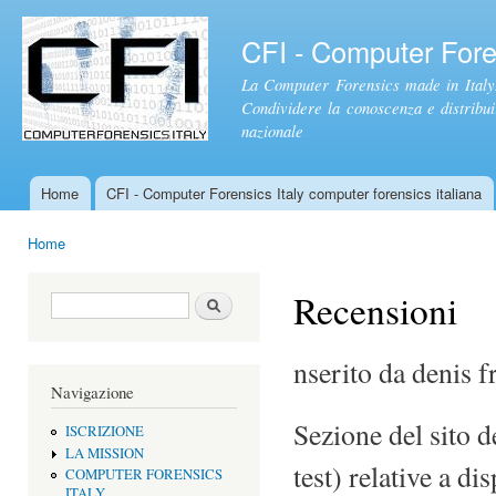
Sal
con
CFI - Computer Foren
pri
La Computer Forensics made in Italy.
Condividere la conoscenza e distribuire
nazionale
Home
CFI - Computer Forensics Italy computer forensics italiana
Menu principale
Home
Tu sei qui
Recensioni
Form di ricerca
Cerca
nserito da denis f
Navigazione
Sezione del sito d
ISCRIZIONE
LA MISSION
test) relative a d
COMPUTER FORENSICS
ITALY