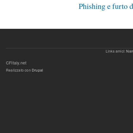
Phishing e furto d'
Links amici:
Nan
CFItaly.net
Realizzato con
Drupal