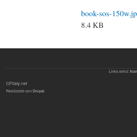
book-sos-150w.j
8.4 KB
Links amici:
Nan
CFItaly.net
Realizzato con
Drupal