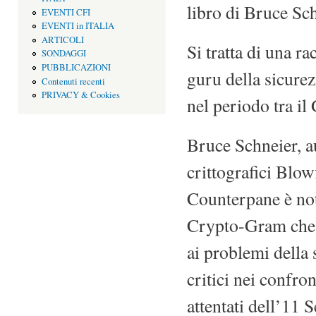
libro di Bruce Sch
EVENTI CFI
EVENTI in ITALIA
ARTICOLI
Si tratta di una ra
SONDAGGI
PUBBLICAZIONI
guru della sicure
Contenuti recenti
PRIVACY & Cookies
nel periodo tra i
Bruce Schneier, au
crittografici Blo
Counterpane è not
Crypto-Gram che 
ai problemi della
critici nei confron
attentati dell’11 