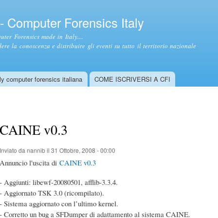
Salta al
contenuto
- Computer Forensics Italy
principale
ter Forensics made in Italy....
ere la conoscenza e distribuire gli eventi su tutto il territorio nazionale
y computer forensics italiana
COME ISCRIVERSI A CFI
CAINE v0.3
Inviato da
nannib
il 31 Ottobre, 2008 - 00:00
Annuncio l'uscita di
CAINE v0.3
- Aggiunti: libewf-20080501, afflib-3.3.4.
- Aggiornato TSK 3.0 (ricompilato).
- Sistema aggiornato con l’ultimo kernel.
- Corretto un bug a SFDumper di adattamento al sistema CAINE.