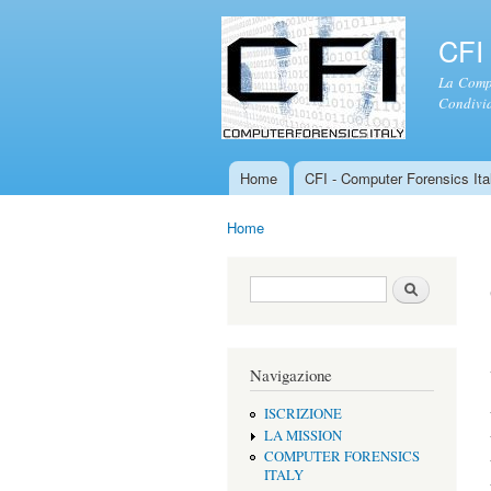
CFI 
La Compu
Condivid
Home
CFI - Computer Forensics Ital
Menu principale
Home
Tu sei qui
Form di ricerca
Cerca
Navigazione
ISCRIZIONE
LA MISSION
COMPUTER FORENSICS
ITALY