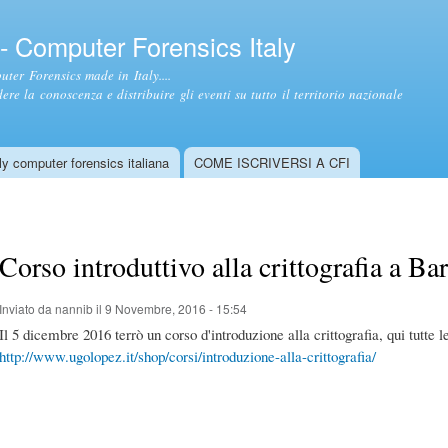
Salta al
contenuto
- Computer Forensics Italy
principale
ter Forensics made in Italy....
ere la conoscenza e distribuire gli eventi su tutto il territorio nazionale
y computer forensics italiana
COME ISCRIVERSI A CFI
Corso introduttivo alla crittografia a Bar
Inviato da
nannib
il 9 Novembre, 2016 - 15:54
Il 5 dicembre 2016 terrò un corso d'introduzione alla crittografia, qui tutte le
http://www.ugolopez.it/shop/corsi/introduzione-alla-crittografia/