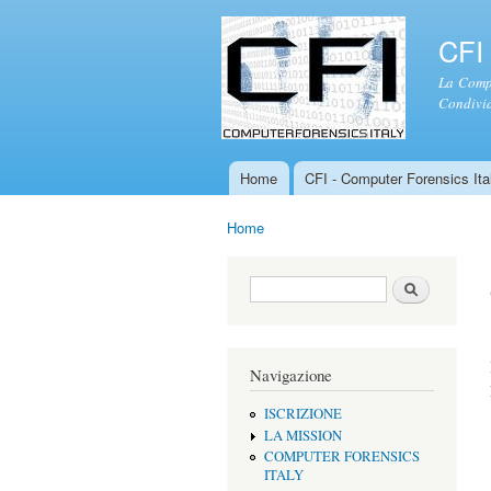
CFI 
La Compu
Condivid
Home
CFI - Computer Forensics Ital
Menu principale
Home
Tu sei qui
Form di ricerca
Cerca
Navigazione
ISCRIZIONE
LA MISSION
COMPUTER FORENSICS
ITALY