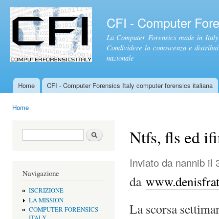
Sal
con
CFI - Computer Foren
pri
La Computer Forensics made in Italy.
Condividere la conoscenza e distribuire
nazionale
Home
CFI - Computer Forensics Italy computer forensics italiana
Menu principale
Home
Tu sei qui
Ntfs, fls ed if
Form di ricerca
Cerca
Inviato da
nannib
il 
Navigazione
da
www.denisfrati
ISCRIZIONE
LA MISSION
La scorsa settima
COMPUTER FORENSICS
ITALY