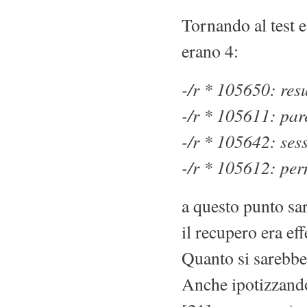
Tornando al test e
erano 4:
-/r * 105650: res
-/r * 105611: par
-/r * 105642: sess
-/r * 105612: pe
a questo punto sar
il recupero era eff
Quanto si sarebbe
Anche ipotizzando