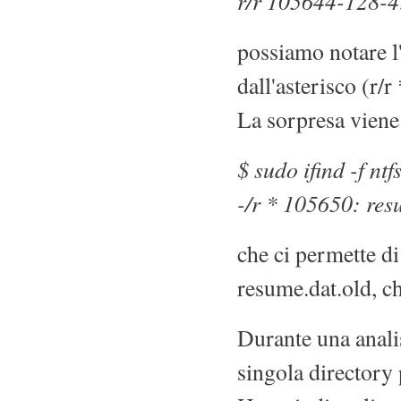
r/r 105644-128-4:
possiamo notare l'
dall'asterisco (r/
La sorpresa viene
$ sudo ifind -f nt
-/r * 105650: res
che ci permette di
resume.dat.old, ch
Durante una anali
singola directory 