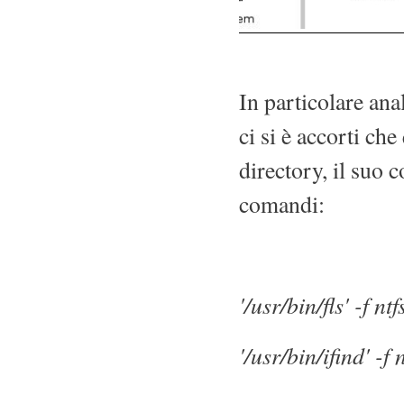
In particolare an
ci si è accorti ch
directory, il suo 
comandi:
'/usr/bin/fls' -f n
'/usr/bin/ifind' -f