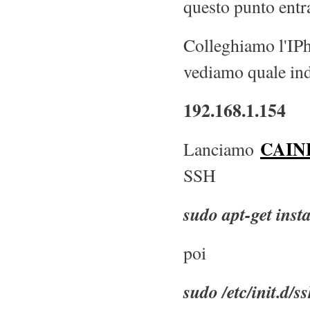
questo punto entr
Colleghiamo l'IPh
vediamo quale ind
192.168.1.154
CAINE
Lanciamo
SSH
sudo apt-get insta
poi
sudo /etc/init.d/ss