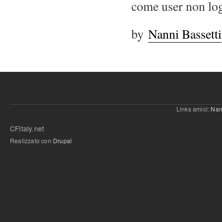
come user non lo
by
Nanni Bassetti
Links amici:
Nan
CFItaly.net
Realizzato con
Drupal