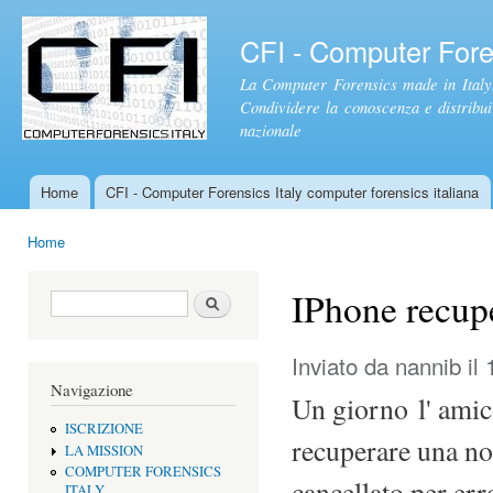
Sal
con
CFI - Computer Foren
pri
La Computer Forensics made in Italy.
Condividere la conoscenza e distribuire
nazionale
Home
CFI - Computer Forensics Italy computer forensics italiana
Menu principale
Home
Tu sei qui
IPhone recupe
Form di ricerca
Cerca
Inviato da
nannib
il 
Navigazione
Un giorno l' ami
ISCRIZIONE
recuperare una not
LA MISSION
COMPUTER FORENSICS
cancellato per err
ITALY