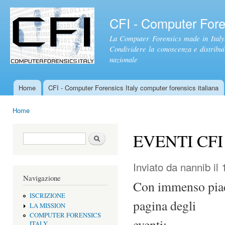
Sal
con
CFI - Computer Foren
pri
La Computer Forensics made in Italy.
Condividere la conoscenza e distribuire
nazionale
Home
CFI - Computer Forensics Italy computer forensics italiana
Menu principale
Home
Tu sei qui
EVENTI CFI
Form di ricerca
Cerca
Inviato da
nannib
il 
Navigazione
Con immenso piac
ISCRIZIONE
pagina degli
LA MISSION
COMPUTER FORENSICS
eventi:
ITALY