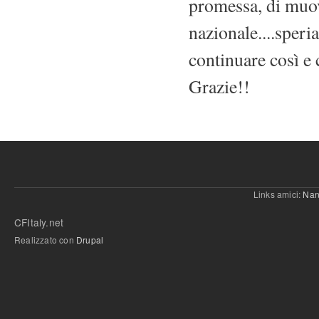
promessa, di muov
nazionale....speri
continuare così e 
Grazie!!
Links amici:
Nan
CFItaly.net
Realizzato con
Drupal