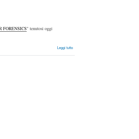
e
Computer
Forensics
R FORENSICS
" tenutosi oggi
su
Leggi tutto
Seminario
Matera
28/11/2009
un
successo!