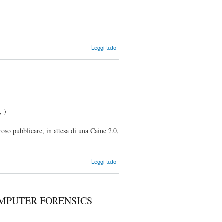
su
Leggi tutto
Giornate
di studio
2009 - 19
novembre
2009
;-)
oso pubblicare, in attesa di una Caine 2.0,
su Caine
Leggi tutto
1.5 -
Codename
"Shining"
is online!
OMPUTER FORENSICS