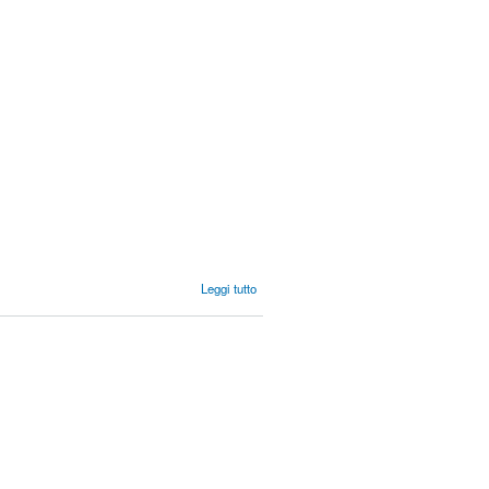
su SCENA
Leggi tutto
DEL
CRIMINE:
INDAGINI,
PROFILING,
COMPUTER
FORENSICS