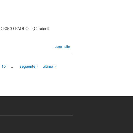
online!
SCO PAOLO - (Curatori)
su I nuovi
Leggi tutto
reati
informatici
10
…
seguente ›
ultima »