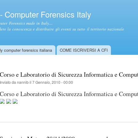
Salta al
contenuto
- Computer Forensics Italy
principale
ter Forensics made in Italy....
ere la conoscenza e distribuire gli eventi su tutto il territorio nazionale
y computer forensics italiana
COME ISCRIVERSI A CFI
Corso e Laboratorio di Sicurezza Informatica e Compu
Inviato da
nannib
il 7 Gennaio, 2010 - 00:00
Corso e Laboratorio di Sicurezza Informatica e Compu