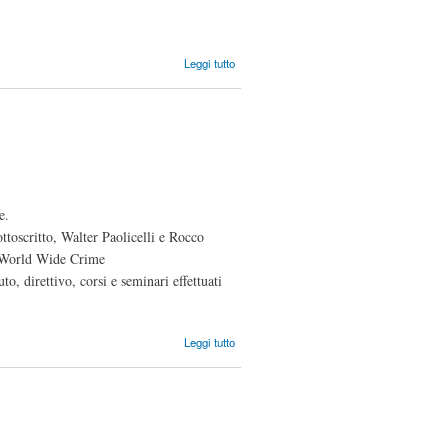
su
Leggi tutto
Gemellaggio
con
Consulenti-
Ict.it
e.
ttoscritto, Walter Paolicelli e Rocco
ne World Wide Crime
to, direttivo, corsi e seminari effettuati
su CFI e
Leggi tutto
WORLD
WIDE
CRIME