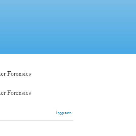
ter Forensics
ter Forensics
su Corso e
Leggi tutto
Laboratorio
di
Sicurezza
Informatica