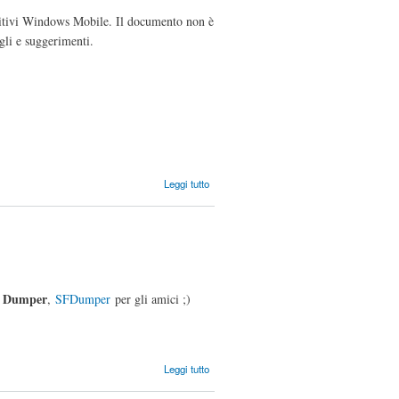
ositivi Windows Mobile. Il documento non è
igli e suggerimenti.
su
Leggi tutto
Windows
Mobile
forensics
le Dumper
,
SFDumper
per gli amici ;)
su
Leggi tutto
SFDUMPER
2.1 - is