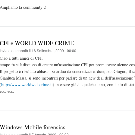
Ampliamo la community ;)
CFI e WORLD WIDE CRIME
Inviato da
nannib
il 16 Settembre, 2009 - 00:00
Ciao a tutti amici di CFI,
tempo fa si è discusso di creare un'associazione CFI per promuovere alcune cos
Il progetto è risultato abbastanza arduo da concretizzare, dunque a Giugno, il so
Gianluca Massa, si sono incontrati per parlare di un new deal dell'associazio
(
http://www.worldwidecrime.it
) in essere già da qualche anno, con tanto di statu
ecc. ecc.
Windows Mobile forensics
Inviato da
nannib
il 7 Agosto, 2009 - 00:00