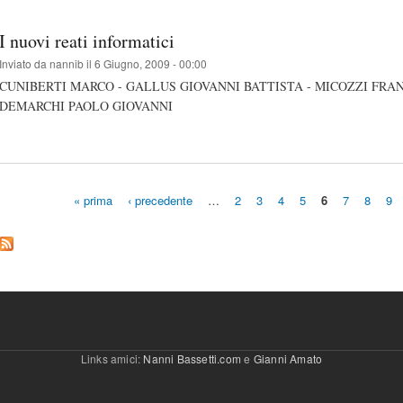
I nuovi reati informatici
Inviato da
nannib
il 6 Giugno, 2009 - 00:00
CUNIBERTI MARCO - GALLUS GIOVANNI BATTISTA - MICOZZI FRANCE
DEMARCHI PAOLO GIOVANNI
« prima
‹ precedente
…
2
3
4
5
6
7
8
9
Pagine
Links amici:
Nanni Bassetti.com
e
Gianni Amato