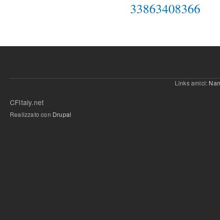
33863408366
Links amici:
Nan
CFItaly.net
Realizzato con
Drupal