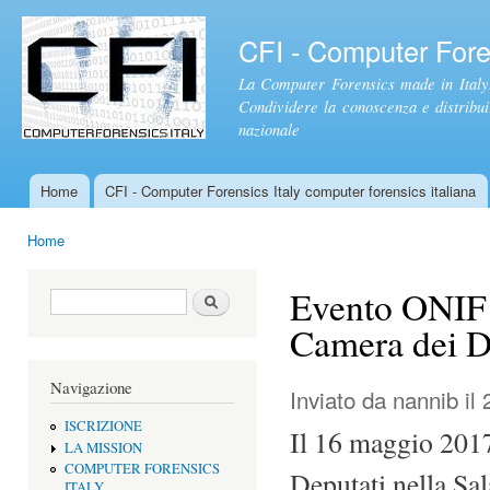
Sal
con
CFI - Computer Foren
pri
La Computer Forensics made in Italy.
Condividere la conoscenza e distribuire
nazionale
Home
CFI - Computer Forensics Italy computer forensics italiana
Menu principale
Home
Tu sei qui
Evento ONIF s
Form di ricerca
Cerca
Camera dei D
Navigazione
Inviato da
nannib
il 
ISCRIZIONE
Il 16 maggio 201
LA MISSION
COMPUTER FORENSICS
Deputati nella Sal
ITALY