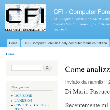
Sal
con
CFI - Computer Foren
pri
La Computer Forensics made in Italy.
Condividere la conoscenza e distribuire
nazionale
Home
CFI - Computer Forensics Italy computer forensics italiana
Menu principale
Home
Tu sei qui
Come analizz
Form di ricerca
Cerca
Inviato da
nannib
il 
Navigazione
Di Mario Pascucc
ISCRIZIONE
LA MISSION
Recentemente mi s
COMPUTER FORENSICS
ITALY