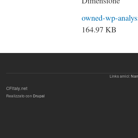
Dimensione
owned-wp-analysi
164.97 KB
Links amici:
Nan
CFItaly.net
Realizzato con
Drupal