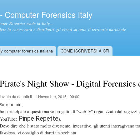
Salta al
contenuto
- Computer Forensics Italy
principale
ter Forensics made in Italy....
ere la conoscenza e distribuire gli eventi su tutto il territorio nazionale
y computer forensics italiana
COME ISCRIVERSI A CFI
Pirate's Night Show - Digital Forensics
Inviato da
nannib
il 11 Novembre, 2015 - 00:00
Salve a tutti,
ho partecipato a questo nuovo progetto di "web-tv" organizzato dai ragazzi d
Pinpe Repette
YouTube:
).
Devo dire che è stato molto divertente, interattivo, gli utenti interagivano t
favolosa, vi consiglio di darci un'occhiata