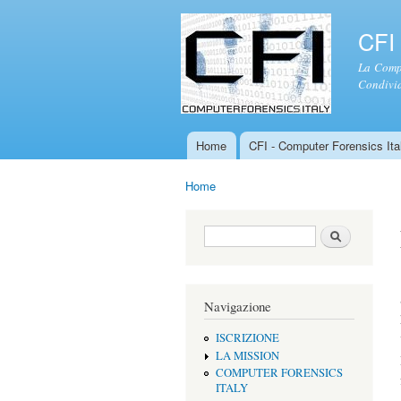
CFI 
La Compu
Condivid
Home
CFI - Computer Forensics Ital
Menu principale
Home
Tu sei qui
Form di ricerca
Cerca
Navigazione
ISCRIZIONE
LA MISSION
COMPUTER FORENSICS
ITALY