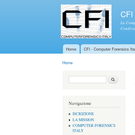
CFI 
La Compu
Condivid
Home
CFI - Computer Forensics Ital
Menu principale
Home
Tu sei qui
Form di ricerca
Cerca
Navigazione
ISCRIZIONE
LA MISSION
COMPUTER FORENSICS
ITALY