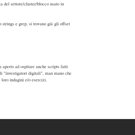
zza del settore/cluster/blocco usato in
strings e grep, si trovano già gli offset
a aperto ad ospitare anche scripts fatti
gli "investigatori digitali", man mano che
 loro indagini e/o esercizi.