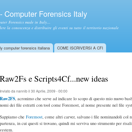
Salta al
contenuto
- Computer Forensics Italy
principale
ter Forensics made in Italy....
ere la conoscenza e distribuire gli eventi su tutto il territorio nazionale
y computer forensics italiana
COME ISCRIVERSI A CFI
Raw2Fs e Scripts4Cf...new ideas
Inviato da
nannib
il 30 Aprile, 2009 - 00:00
Raw2FS
, acronimo che serve ad indicare lo scopo di questo mio nuovo bash 
nomi dei file estratti con tool come Foremost, al nome presente nel file syst
Sappiamo che
Foremost
, come altri carver, salvano i file nominandoli col 
partenza, in cui questi si trovano, quindi mi serviva uno strumento per risal
system.