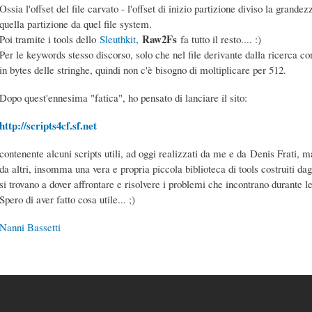
Ossia l'offset del file carvato - l'offset di inizio partizione diviso la grande
quella partizione da quel file system.
Raw2Fs
Poi tramite i tools dello
Sleuthkit
,
fa tutto il resto.... :)
Per le keywords stesso discorso, solo che nel file derivante dalla ricerca con 
in bytes delle stringhe, quindi non c'è bisogno di moltiplicare per 512.
Dopo quest'ennesima "fatica", ho pensato di lanciare il sito:
http://scripts4cf.sf.net
contenente alcuni scripts utili, ad oggi realizzati da me e da Denis Frati, m
da altri, insomma una vera e propria piccola biblioteca di tools costruiti da
si trovano a dover affrontare e risolvere i problemi che incontrano durante le
Spero di aver fatto cosa utile... ;)
Nanni Bassetti