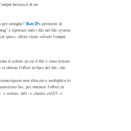
'output hex/ascii di un
Raw2Fs
a per stringhe?
permette di
g" e riportare tutti i file nel file system
k space, allora viene salvato l'output
 il settore in cui il file è stato trovato
i ottiene l'offset in byes del file, che
rtizione/spazio non allocato e moltiplica lo
iameremo $ss, per ottenere l'offset in
> settore, ntfs -> cluster, ext2/3 ->