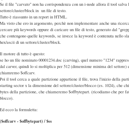
Se il file "carvato" non ha corrispondenza con un i-node allora il tool salva l
settore/cluster/block in un file di testo.
Tutto è riassunto in un report in HTML.
Ma visto che ero in argomento, perchè non implementare anche una ricerc
cercare più keywords oppure di caricare un file di testo, generato dal "greppin
che contengono quelle keywords, se invece la keyword è contenuta nello slac
hex/ascii di un settore/cluster/block.
Il motore di tutto è questo:
se ho un file nominato 00001234.doc (carving), quel numero "1234" rappresenta
dal carver, quindi lo si moltiplica per 512 (dimensione minima del settore) e s
chiamremo $offcarv.
Poi il tool cerca a quale partizione appartiene il file, trova l'inizio della pa
starting sector x la dimensione del settore/cluster/blocco (es. 1024), che ch
bytes della partizione, che chiameremo $offbytepart. (ricodiamo che per fat -
blocco).
Ed ecco la formuletta:
($offcarv - $offbytepart) / $ss