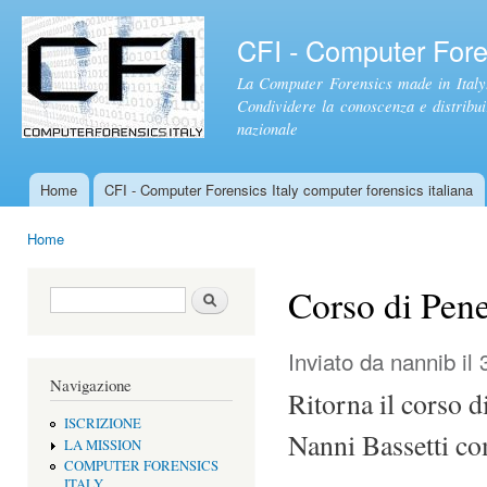
Sal
con
CFI - Computer Foren
pri
La Computer Forensics made in Italy.
Condividere la conoscenza e distribuire
nazionale
Home
CFI - Computer Forensics Italy computer forensics italiana
Menu principale
Home
Tu sei qui
Corso di Pene
Form di ricerca
Cerca
Inviato da
nannib
il 
Navigazione
Ritorna il corso d
ISCRIZIONE
Nanni Bassetti co
LA MISSION
COMPUTER FORENSICS
ITALY