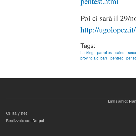
pentest.html
Poi ci sarà il 29
http://ugolopez.i
Tags:
hacking
parrot os
caine
secu
provincia di bari
pentest
penetr
Links amici:
Nan
CFItaly.net
Realizzato con
Drupal