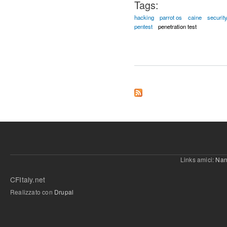
Tags:
hacking
parrot os
caine
securit
pentest
penetration test
Links amici:
Nan
CFItaly.net
Realizzato con
Drupal