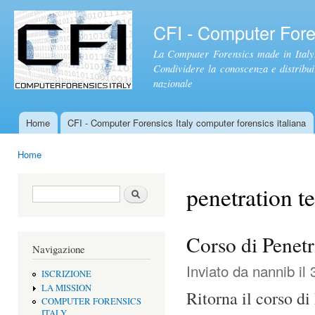
Sal
con
CFI - Computer Foren
pri
La Computer Forensics made in Italy.
Condividere la conoscenza e distribuire
nazionale
Home
CFI - Computer Forensics Italy computer forensics italiana
Menu principale
Home
Tu sei qui
penetration te
Form di ricerca
Cerca
Corso di Penetr
Navigazione
Inviato da
nannib
il 
ISCRIZIONE
LA MISSION
Ritorna il corso d
COMPUTER FORENSICS
ITALY