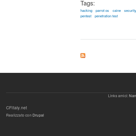
Tags:
hacking
parrot os
caine
securit
pentest
penetration test
Links amici:
Nan
CFItaly.net
Realizzato con
Drupal