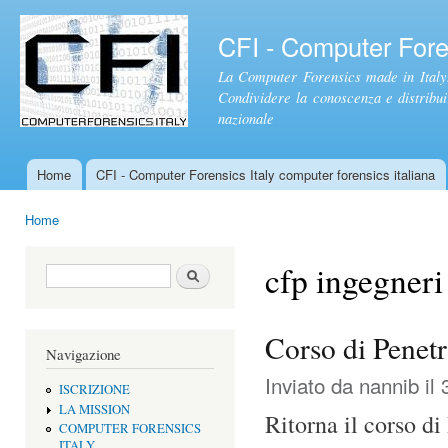
Sal
con
CFI - Computer Foren
pri
La Computer Forensics made in Italy.
Condividere la conoscenza e distribuire
nazionale
Home
CFI - Computer Forensics Italy computer forensics italiana
Menu principale
Home
Tu sei qui
cfp ingegneri
Form di ricerca
Cerca
Corso di Penetr
Navigazione
Inviato da
nannib
il 
ISCRIZIONE
LA MISSION
Ritorna il corso d
COMPUTER FORENSICS
ITALY