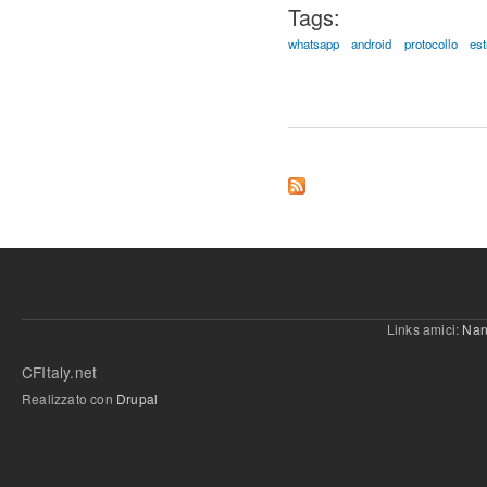
Tags:
whatsapp
android
protocollo
es
Links amici:
Nan
CFItaly.net
Realizzato con
Drupal