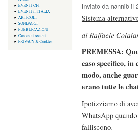
Inviato da
nannib
il 
EVENTI CFI
EVENTI in ITALIA
Sistema alternativo
ARTICOLI
SONDAGGI
PUBBLICAZIONI
di Raffaele Colaia
Contenuti recenti
PRIVACY & Cookies
PREMESSA: Questa
caso specifico, in
modo, anche guard
erano tutte le cha
Ipotizziamo di aver
WhatsApp quando i 
falliscono.