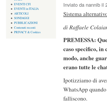
Inviato da
nannib
il 
EVENTI CFI
EVENTI in ITALIA
Sistema alternativo
ARTICOLI
SONDAGGI
PUBBLICAZIONI
di Raffaele Colaia
Contenuti recenti
PRIVACY & Cookies
PREMESSA: Questa
caso specifico, in
modo, anche guard
erano tutte le cha
Ipotizziamo di aver
WhatsApp quando i 
falliscono.