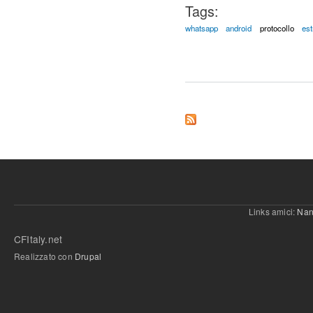
Tags:
whatsapp
android
protocollo
es
Links amici:
Nan
CFItaly.net
Realizzato con
Drupal