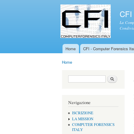
CFI 
La Compu
Condivid
Home
CFI - Computer Forensics Ital
Menu principale
Home
Tu sei qui
Form di ricerca
Cerca
Navigazione
ISCRIZIONE
LA MISSION
COMPUTER FORENSICS
ITALY