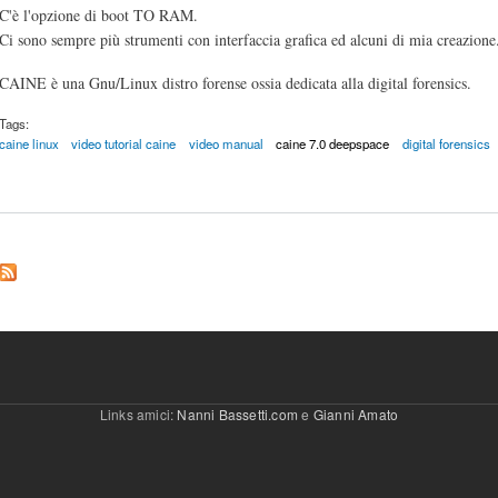
C'è l'opzione di boot TO RAM.
Ci sono sempre più strumenti con interfaccia grafica ed alcuni di mia creazione
CAINE è una Gnu/Linux distro forense ossia dedicata alla digital forensics.
Tags:
caine linux
video tutorial caine
video manual
caine 7.0 deepspace
digital forensics
Links amici:
Nanni Bassetti.com
e
Gianni Amato