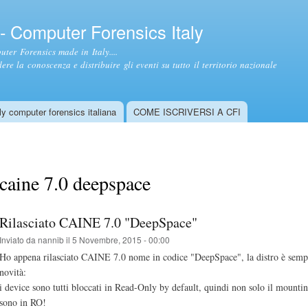
Salta al
contenuto
- Computer Forensics Italy
principale
ter Forensics made in Italy....
ere la conoscenza e distribuire gli eventi su tutto il territorio nazionale
y computer forensics italiana
COME ISCRIVERSI A CFI
caine 7.0 deepspace
Rilasciato CAINE 7.0 "DeepSpace"
Inviato da
nannib
il 5 Novembre, 2015 - 00:00
Ho appena rilasciato CAINE 7.0 nome in codice "DeepSpace", la distro è semp
novità:
i device sono tutti bloccati in Read-Only by default, quindi non solo il mountin
sono in RO!