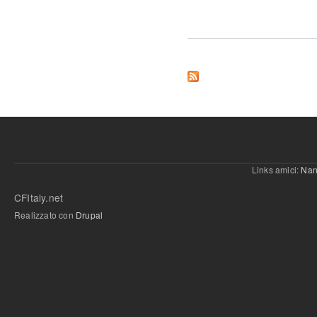
Links amici:
Nan
CFItaly.net
Realizzato con
Drupal