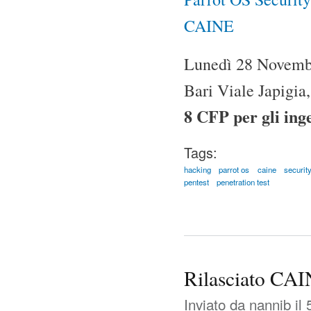
CAINE
Lunedì 28 Novembr
Bari Viale Japigia
8 CFP per gli ing
Tags:
hacking
parrot os
caine
securit
pentest
penetration test
Rilasciato CA
Inviato da
nannib
il 