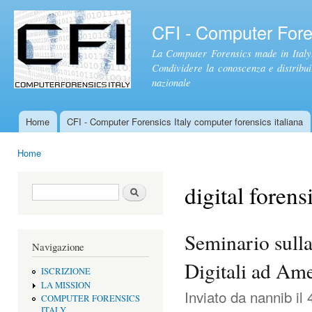
Sal
con
CFI - Computer Foren
pri
La Computer Forensics made in Italy.
Condividere la conoscenza e distribuire
nazionale
Home
CFI - Computer Forensics Italy computer forensics italiana
Menu principale
Home
Tu sei qui
digital forens
Form di ricerca
Cerca
Seminario sulla
Navigazione
Digitali ad Ame
ISCRIZIONE
LA MISSION
Inviato da
nannib
il 
COMPUTER FORENSICS
ITALY