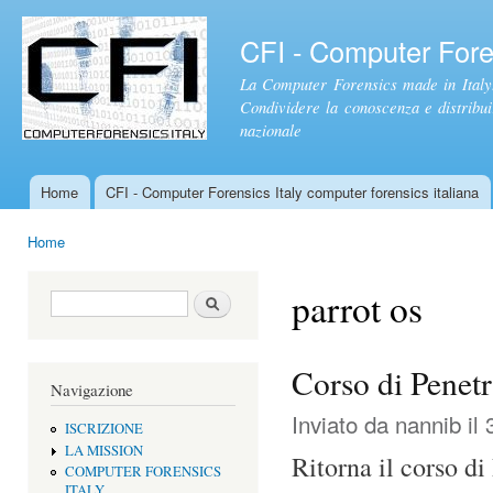
Sal
con
CFI - Computer Foren
pri
La Computer Forensics made in Italy.
Condividere la conoscenza e distribuire
nazionale
Home
CFI - Computer Forensics Italy computer forensics italiana
Menu principale
Home
Tu sei qui
parrot os
Form di ricerca
Cerca
Corso di Penetr
Navigazione
Inviato da
nannib
il 
ISCRIZIONE
LA MISSION
Ritorna il corso d
COMPUTER FORENSICS
ITALY