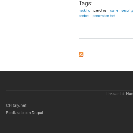
Tags:
hacking
parrot os
caine
securit
pentest
penetration test
Links amici:
Nan
CFItaly.net
Realizzato con
Drupal