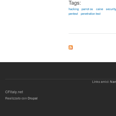
Tags:
hacking
parrot os
caine
securit
pentest
penetration test
Links amici:
Nan
CFItaly.net
Realizzato con
Drupal