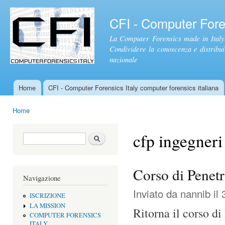
Sal
con
CFI - Computer Foren
pri
La Computer Forensics made in Italy.
Condividere la conoscenza e distribuire
nazionale
Home
CFI - Computer Forensics Italy computer forensics italiana
Menu principale
Home
Tu sei qui
cfp ingegneri
Form di ricerca
Cerca
Corso di Penetr
Navigazione
Inviato da
nannib
il 
ISCRIZIONE
LA MISSION
Ritorna il corso d
COMPUTER FORENSICS
ITALY