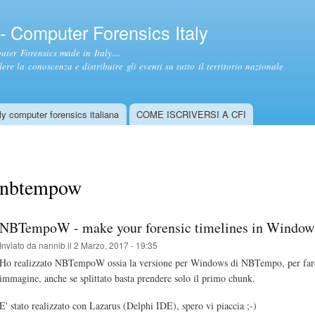
Salta al
contenuto
- Computer Forensics Italy
principale
ter Forensics made in Italy....
ere la conoscenza e distribuire gli eventi su tutto il territorio nazionale
y computer forensics italiana
COME ISCRIVERSI A CFI
nbtempow
NBTempoW - make your forensic timelines in Window
Inviato da
nannib
il 2 Marzo, 2017 - 19:35
Ho realizzato NBTempoW ossia la versione per Windows di NBTempo, per fare l
immagine, anche se splittato basta prendere solo il primo chunk.
E' stato realizzato con Lazarus (Delphi IDE), spero vi piaccia ;-)