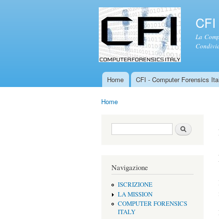
CFI 
La Compu
Condivid
Home
CFI - Computer Forensics Ital
Menu principale
Home
Tu sei qui
Form di ricerca
Cerca
Navigazione
ISCRIZIONE
LA MISSION
COMPUTER FORENSICS
ITALY