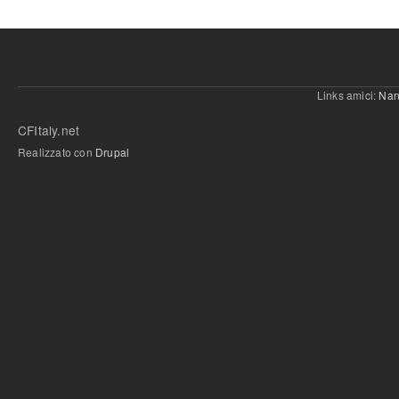
Links amici:
Nan
CFItaly.net
Realizzato con
Drupal