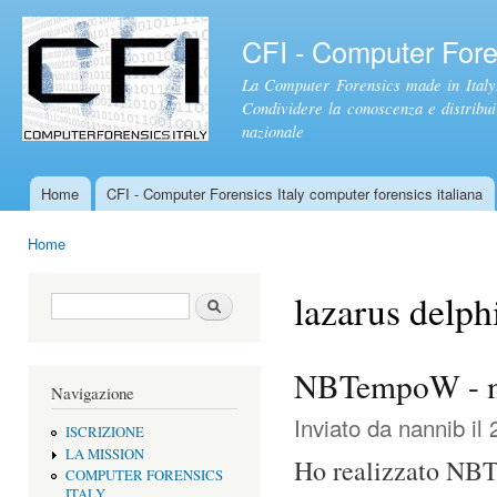
Sal
con
CFI - Computer Foren
pri
La Computer Forensics made in Italy.
Condividere la conoscenza e distribuire
nazionale
Home
CFI - Computer Forensics Italy computer forensics italiana
Menu principale
Home
Tu sei qui
lazarus delph
Form di ricerca
Cerca
NBTempoW - ma
Navigazione
Inviato da
nannib
il 
ISCRIZIONE
LA MISSION
Ho realizzato NBT
COMPUTER FORENSICS
ITALY