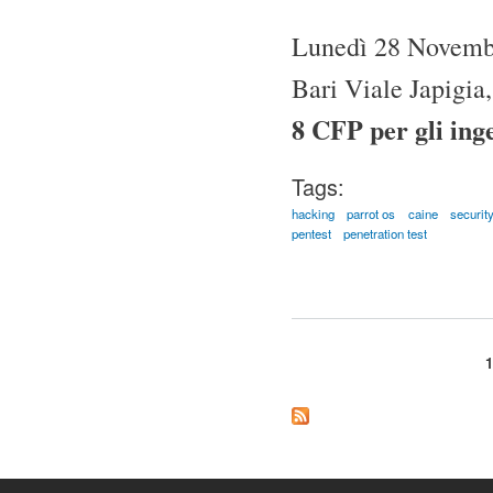
Lunedì 28 Novembr
Bari Viale Japigia
8 CFP per gli ing
Tags:
hacking
parrot os
caine
securit
pentest
penetration test
Pagine