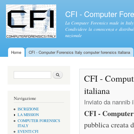
Sal
con
CFI - Computer Foren
pri
La Computer Forensics made in Italy.
Condividere la conoscenza e distribuire
nazionale
Home
CFI - Computer Forensics Italy computer forensics italiana
Menu principale
Form di ricerca
Cerca
CFI - Compute
italiana
Navigazione
Inviato da
nannib
i
ISCRIZIONE
CFI - Computer 
LA MISSION
COMPUTER FORENSICS
pubblica creata 
ITALY
EVENTI CFI